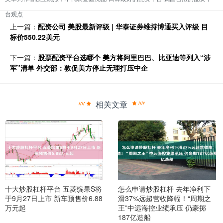
台观点
上一篇：
配资公司 美股最新评级 | 华泰证券维持博通买入评级 目
标价550.22美元
下一篇：
股票配资平台选哪个 美方将阿里巴巴、比亚迪等列入“涉
军”清单 外交部：敦促美方停止无理打压中企
相关文章
十大炒股杠杆平台 五菱缤果S将
怎么申请炒股杠杆 去年净利下
于9月27日上市 新车预售价6.88
滑37%远超营收降幅！“周期之
万元起
王”中远海控业绩承压 仍豪掷
187亿造船