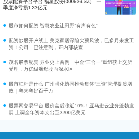
股票配资平台平台 福星股份(000926.SZ)：一
季度净亏损1.33亿元
股市如何配资 智慧农业让田野“有声有色”
配资炒股开户线上 美克家居深陷欠薪风波，已多月未发工
资！公司：已注意到，正内部核查
茂名股票配资 券业史上首例！中金“三合一”重组获上交所
受理，万亿级航母驶向深水区
股市杠杆是什么 广州强化协同推动集体“三资”管理提质增
效｜粤来粤好百千万
股票网交易平台 股价盘后涨近10%！亚马逊云业务蓬勃发
展 上调全年资本支出至2200亿美元