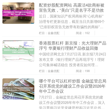
配资炒股配资网站 高露洁4款商标被
宣告无效，“美白”只是名字不是功效
近日，国家知识产权局商标局“心机商标”
治理专栏更新信息，截至当日共新增69个
“已依职权宣告无效带有欺骗性的商标”，
“高露洁劲白”“高露洁 劲白 COLGATE”....
栏目：金鑫优配
阅读：162
香港股票杠杆 新京报：光大理财产品
浮亏 华夏银行理财产品收益回撤
中国经济网北京7月27日讯 新京报7月24日
发布文章《银行理财产品再现浮亏！理财
公司集体喊话稳住 投资者应如何理
财？》。文章称，近期，拥有多年投资经
栏目：金鑫优配
阅读：198
验的魏女士查....
哪个平台可以杠杆炒股 金融监管总局
召开系统党的建设工作会议暨2026年
年中工作会议
7月27日，金融监管总局召开系统党的建
设工作会议暨2026年年中工作会议，深入
学习贯彻习近平党建思想和习近平总书记