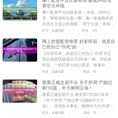
哪个配资平台比较靠谱 极氪9X自驾
青甘大环线
哪个配资平台比较靠谱 一条线，3000公
里。绕青海和甘肃一圈，像一条被随意搭
在西北大地上的项链。 西宁出发，青海
湖、茶卡盐湖、柴达木盆地、敦煌、嘉峪
栏目：金鑫优配
阅读：105
关、张掖丹霞....
网上炒股配资推荐 好多民宿，就是自
己把自己“作死”的
【好多民宿，就是自己把自己“作死”的】
现在城里快捷酒店才200多一晚，而好多
民宿，一间巴掌大的山景房，敢要价
800，还标榜“心灵净土”。可眼下最值得看
栏目：金鑫优配
阅读：96
的，不是哪....
股票正规交易平台 关于所谓“产能过
剩”问题，中方阐明立场！
股票正规交易平台 商务部7月28日发布
《关于所谓“产能过剩”问题的中方立
场》，澄清有关事实，阐明中方对所谓“产
能过剩”相关问题的政策立场。 文件除前
栏目：金鑫优配
阅读：76
言、结束语外....