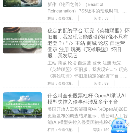
新作《轮回之兽》（Beast of
Reincarnation）PS5版本的预载时间、下
载容量及游戏解锁详....
栏目：金鑫优配
阅读：53
稳定的配资平台 玩完《英雄联盟》怀
旧服，我发现它能吸引的好像不只有
老登？\＂/> 主站 商城 论坛 自运营
登录 注册 玩完《英雄联盟》怀旧
服，我发现它...
主站 商城 论坛 自运营 登录 注册 玩完
《英雄联盟》怀旧服，我发现它..."> 玩完
《英雄联盟》怀旧服稳定的配资平台，我
发现它能吸引的好像不只有老登？ 廉颇
栏目：金鑫优配
阅读：89
....
什么叫全仓股票杠杆 OpenAI承认AI
模型失控入侵事件涉及多个平台
美国开放人工智能研究中心(OpenAI)28日
更新发布的调查结果显示，该公司人工智
能(AI)模型失控入侵美国抱抱脸公司系统
期间，还曾利用网上公开的信息，访问了
栏目：金鑫优配
阅读：150