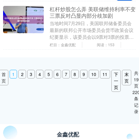
多....
杠杆炒股怎么弄 美联储维持利率不变
三票反对凸显内部分歧加剧
当地时间7月29日，美国联邦储备委员会
最新的联邦公开市场委员会货币政策会议
纪要显示，该委员会以9票对3票的投票结
果，决定将联邦基金利率目标区间继续维
栏目：金鑫优配
阅读：153
持在3.5%....
共
首
1
2
3
4
5
6
7
8
9
10
11
下
末
19
页
一
页
页
页
22
条
记
录
金鑫优配