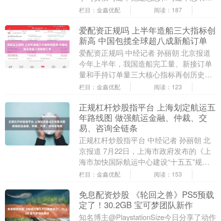
在庆祝中国共产党成立105周年大会上的
栏目：金鑫优配
阅读：187
重要讲话....
爱配资正规吗 上半年造船三大指标创
新高 中国包揽全球超八成新船订单
爱配资正规吗 中经记者 孙丽朝 北京报道
今年上半年，我国造船完工量、新接订单
量和手持订单量三大核心指标再创历史新
高，持续领跑全球市场。工信部7月23日
栏目：金鑫优配
阅读：123
发布的数....
正规杠杆炒股指平台 上海划定航运五
年路线图 做强航运金融、仲裁、交
易、咨询全链条
正规杠杆炒股指平台 中经记者 孙丽朝 北
京报道 7月22日，上海市政府发布的《上
海市加快国际航运中心建设“十五五”规
划》（以下简称《规划》）提出，到2030
栏目：金鑫优配
阅读：153
年，....
免息配资炒股 《轮回之兽》PS5预载
定了！30.2GB 宝可梦团队新作
知名博主@PlaystationSize今日分享了动作