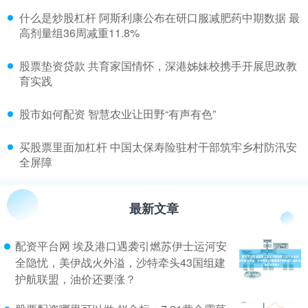
​什么是炒股杠杆 阿斯利康公布在研口服减肥药中期数据 最
高剂量组36周减重11.8%
​股票垫资贷款 共育家国情怀，深港姊妹校携手开展思政教
育实践
​股市如何配资 智慧农业让田野“有声有色”
​买股票里面加杠杆 中国太保寿险驻村干部筑牢乡村防汛安
全屏障
最新文章
配资平台网 埃及港口遇袭引燃苏伊士运河安
全隐忧，美伊战火外溢，沙特牵头43国组建
护航联盟，油价还要涨？