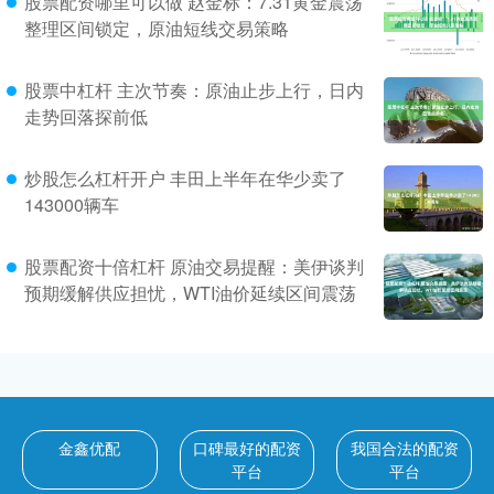
股票配资哪里可以做 赵金标：7.31黄金震荡
整理区间锁定，原油短线交易策略
股票中杠杆 主次节奏：原油止步上行，日内
走势回落探前低
炒股怎么杠杆开户 丰田上半年在华少卖了
143000辆车
股票配资十倍杠杆 原油交易提醒：美伊谈判
预期缓解供应担忧，WTI油价延续区间震荡
金鑫优配
口碑最好的配资
我国合法的配资
平台
平台