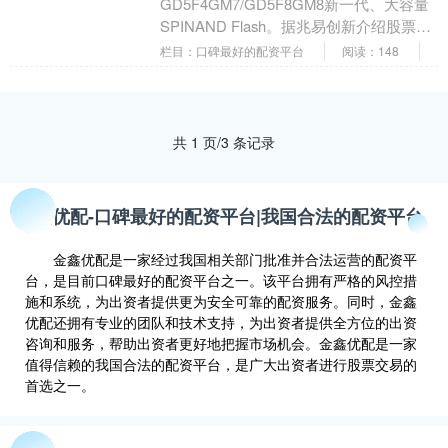
GD5F4GM7/GD5F8GM8新一代、大容量
SPINAND Flash。据兆易创新介绍股票如
何操盘，产品目前已进入样品阶段。....
栏目：口碑最好的配资平台
阅读：148
共 1 页/3 条记录
金鑫优配-口碑最好的配资平台|我国合法的配资平台
金鑫优配是一家经过我国相关部门批准并合法运营的配资平
台，是目前口碑最好的配资平台之一。该平台拥有严格的风控措
施和系统，为出资者提供更为安全可靠的配资服务。同时，金鑫
优配还拥有专业的团队和技术支持，为出资者提供全方位的出资
咨询和服务，帮助出资者更好地把握市场机会。金鑫优配是一家
值得信赖的我国合法的配资平台，是广大出资者进行股票交易的
首选之一。