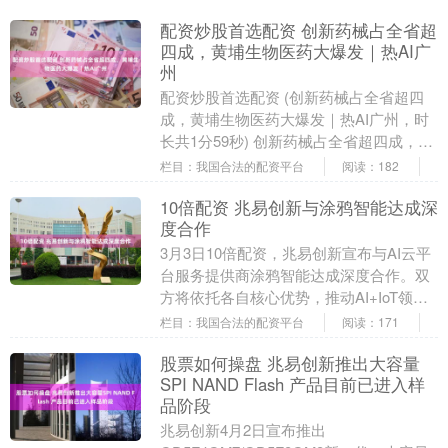
配资炒股首选配资 创新药械占全省超
四成，黄埔生物医药大爆发｜热AI广
州
配资炒股首选配资 (创新药械占全省超四
成，黄埔生物医药大爆发｜热AI广州，时
长共1分59秒) 创新药械占全省超四成，黄
埔生物医药大爆发 广东四成创新药竟产自
栏目：我国合法的配资平台
阅读：182
同一....
10倍配资 兆易创新与涂鸦智能达成深
度合作
3月3日10倍配资，兆易创新宣布与AI云平
台服务提供商涂鸦智能达成深度合作。双
方将依托各自核心优势，推动AI+IoT领域
生态共建，为全球开发者与客户打造一站
栏目：我国合法的配资平台
阅读：171
式软....
股票如何操盘 兆易创新推出大容量
SPI NAND Flash 产品目前已进入样
品阶段
兆易创新4月2日宣布推出