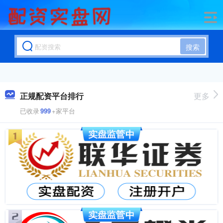
搜索
正规配资平台排行
更多
已收录
999
+家平台