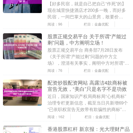
【好多民宿，就是自己把自己“作死”的】
现在城里快捷酒店才200多一晚，而好多
民宿，一间巴掌大的山景房，敢要价
800，还标榜“心灵净土”。可眼下最值得看
阅读：96
栏目：金鑫优配
的，不是哪....
股票正规交易平台 关于所谓“产能过
剩”问题，中方阐明立场！
股票正规交易平台 商务部7月28日发布
《关于所谓“产能过剩”问题的中方立
场》，澄清有关事实，阐明中方对所谓“产
能过剩”相关问题的政策立场。 文件除前
阅读：76
栏目：金鑫优配
言、结束语外....
配资炒股配资网站 高露洁4款商标被
宣告无效，“美白”只是名字不是功效
近日，国家知识产权局商标局“心机商标”
治理专栏更新信息，截至当日共新增69个
“已依职权宣告无效带有欺骗性的商标”，
“高露洁劲白”“高露洁 劲白 COLGATE”....
阅读：162
栏目：金鑫优配
香港股票杠杆 新京报：光大理财产品