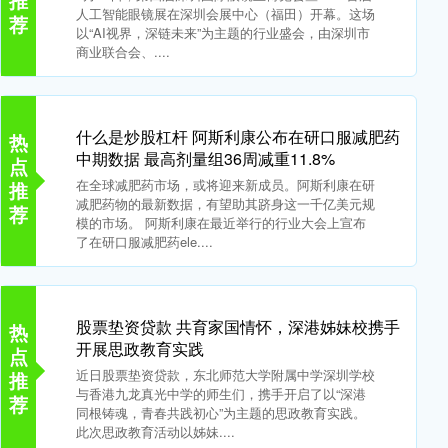
推
人工智能眼镜展在深圳会展中心（福田）开幕。这场
荐
以“AI视界，深链未来”为主题的行业盛会，由深圳市
商业联合会、....
什么是炒股杠杆 阿斯利康公布在研口服减肥药
热
中期数据 最高剂量组36周减重11.8%
点
在全球减肥药市场，或将迎来新成员。阿斯利康在研
推
减肥药物的最新数据，有望助其跻身这一千亿美元规
荐
模的市场。 阿斯利康在最近举行的行业大会上宣布
了在研口服减肥药ele....
股票垫资贷款 共育家国情怀，深港姊妹校携手
热
开展思政教育实践
点
近日股票垫资贷款，东北师范大学附属中学深圳学校
推
与香港九龙真光中学的师生们，携手开启了以“深港
荐
同根铸魂，青春共践初心”为主题的思政教育实践。
此次思政教育活动以姊妹....