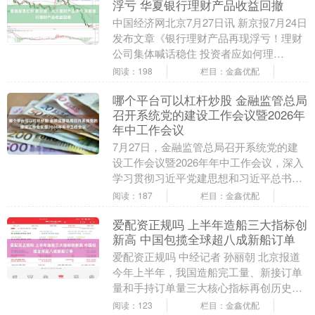
浮亏 华夏银行理财产品收益回撤
中国经济网北京7月27日讯 新京报7月24日
发布文章《银行理财产品再现浮亏！理财
公司集体喊话稳住 投资者应如何理
财？》。文章称，近期，拥有多年投资经
阅读：198
栏目：金鑫优配
验的魏女士查....
哪个平台可以杠杆炒股 金融监管总局
召开系统党的建设工作会议暨2026年
年中工作会议
7月27日，金融监管总局召开系统党的建
设工作会议暨2026年年中工作会议，深入
学习贯彻习近平党建思想和习近平总书记
在庆祝中国共产党成立105周年大会上的
阅读：187
栏目：金鑫优配
重要讲话....
爱配资正规吗 上半年造船三大指标创
新高 中国包揽全球超八成新船订单
爱配资正规吗 中经记者 孙丽朝 北京报道
今年上半年，我国造船完工量、新接订单
量和手持订单量三大核心指标再创历史新
高，持续领跑全球市场。工信部7月23日
阅读：123
栏目：金鑫优配