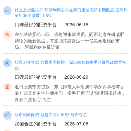
什么是炒股杠杆 阿斯利康公布在研口服减肥药中期数据 最高剂
量组36周减重11.8%
口碑最好的配资平台
：
2026-06-15
在全球减肥药市场，或将迎来新成员。阿斯利康在研减肥
药物的最新数据，有望助其跻身这一千亿美元规模的市
场。 阿斯利康在最近举
股票垫资贷款 共育家国情怀，深港姊妹校携手开展思政教育实
践
口碑最好的配资平台
：
2026-06-29
近日股票垫资贷款，东北师范大学附属中学深圳学校与香
港九龙真光中学的师生们，携手开启了以“深港同根铸魂，
青春共践初心”为主
股市如何配资 智慧农业让田野“有声有色”
我国合法的配资平台
：
2026-07-08