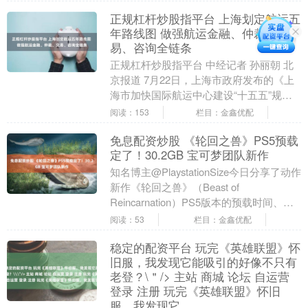
发布的数....
正规杠杆炒股指平台 上海划定航运五
年路线图 做强航运金融、仲裁、交
易、咨询全链条
正规杠杆炒股指平台 中经记者 孙丽朝 北
京报道 7月22日，上海市政府发布的《上
海市加快国际航运中心建设“十五五”规
划》（以下简称《规划》）提出，到2030
阅读：153
栏目：金鑫优配
年，....
免息配资炒股 《轮回之兽》PS5预载
定了！30.2GB 宝可梦团队新作
知名博主@PlaystationSize今日分享了动作
新作《轮回之兽》（Beast of
Reincarnation）PS5版本的预载时间、下
载容量及游戏解锁详....
阅读：53
栏目：金鑫优配
稳定的配资平台 玩完《英雄联盟》怀
旧服，我发现它能吸引的好像不只有
老登？\＂/> 主站 商城 论坛 自运营
登录 注册 玩完《英雄联盟》怀旧
服，我发现它...