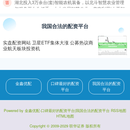
湖北投入3万余台(套)智能农机装备，以北斗智慧农业管理
与服务平台为抓手，大力发展智慧农业；广东利用“人工智
能+天空地网”
我国合法的配资平台
买股票里面加杠杆 中国太保寿险驻村干部筑牢乡村防汛安全屏
障
实盘配资网站 卫星ETF集体大涨 公募热议商
口碑最好的配资平台
：
2026-07-15
业航天板块投资机
面对台风巴威带来的狂风暴雨、地质滑坡多重风险买股票
里面加杠杆，中国太保(601601)旗下中国太保寿险派驻各地
乡村振兴的
股票融资业务 储能需求爆发推动行业“量价齐升” 宁德时代H股
金鑫优配
口碑最好的配资
我国合法的配资
创历史新高
平台
平台
口碑最好的配资平台
：
2026-05-24
受益市场利好及行业龙头创新高利好，部分港股锂电池股
Powered by
金鑫优配-口碑最好的配资平台|我国合法的配资平台
RSS地图
小幅走强。截至发稿，彩客新能源(01986.HK)涨3.71%，天
HTML地图
齐锂
Copyright
© 2009-2029
联华证券
版权所有