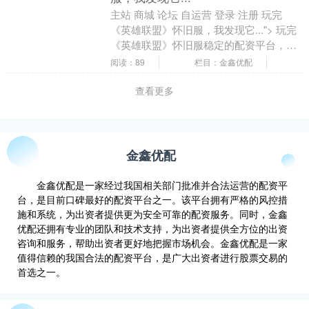
主站 商城 论坛 自运营 登录 注册 玩完
《英雄联盟》怀旧服，我发现它..."> 玩完
《英雄联盟》怀旧服稳定的配资平台，我
发现它能吸引的好像不只有老登？ 廉颇
阅读：89
栏目：金鑫优配
....
查看更多
金鑫优配
金鑫优配是一家经过我国相关部门批准并合法运营的配资平
台，是目前口碑最好的配资平台之一。该平台拥有严格的风控措
施和系统，为出资者提供更为安全可靠的配资服务。同时，金鑫
优配还拥有专业的团队和技术支持，为出资者提供全方位的出资
咨询和服务，帮助出资者更好地把握市场机会。金鑫优配是一家
值得信赖的我国合法的配资平台，是广大出资者进行股票交易的
首选之一。