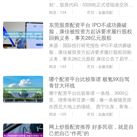
创”，股票代码：03308)正式登陆港交所主
板。此次上市是近七年来香港资本市场最
阅读：134
栏目：金鑫优配
大....
东莞股票配资平台 IPO不成功撕破
脸，康佳被投资方起诉要求履行股权
回购义务，事关28亿元股权
来源：国际投行研究报告 IPO不成功撕破
脸，康佳被投资方起诉要求履行股权回购
义务，事关28亿元股权 康佳公告了易平方
系列诉讼案的情况，又是一个 IPO 不成功
阅读：144
栏目：金鑫优配
撕....
哪个配资平台比较靠谱 极氪9X自驾
青甘大环线
哪个配资平台比较靠谱 一条线，3000公
里。绕青海和甘肃一圈，像一条被随意搭
在西北大地上的项链。 西宁出发，青海
湖、茶卡盐湖、柴达木盆地、敦煌、嘉峪
阅读：105
栏目：金鑫优配
关、张掖丹霞....
网上炒股配资推荐 好多民宿，就是自
己把自己“作死”的