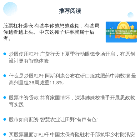
推荐阅读
股票杠杆爆仓 有些事你越想越迷糊，有些局
你越看越上头。 中东这摊子烂事就属于后
者。
​炒股使用杠杆 广货行天下夏季行动眼镜专场开启，有原创
设计更有智能体验
​什么是炒股杠杆 阿斯利康公布在研口服减肥药中期数据 最
高剂量组36周减重11.8%
​股票垫资贷款 共育家国情怀，深港姊妹校携手开展思政教
育实践
​股市如何配资 智慧农业让田野“有声有色”
​买股票里面加杠杆 中国太保寿险驻村干部筑牢乡村防汛安