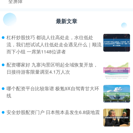
全屏障
最新文章
杠杆炒股技巧 都说人往高处走，水往低处
流，我们想试试人往低处走会遇见什么｜顺流
而下小组 一席第1148位讲者
配资哪家好 九寨沟景区明起全域恢复开放，
日接待游客限量调至4.1万人次
哪个配资平台比较靠谱 极氪9X自驾青甘大环
线
安全炒股配资门户 日本熊本县发生6.8级地震