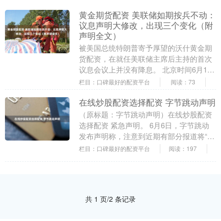
黄金期货配资 美联储如期按兵不动：
议息声明大修改，出现三个变化（附
声明全文）
被美国总统特朗普寄予厚望的沃什黄金期
货配资，在就任美联储主席后主持的首次
议息会议上并没有降息。 北京时间6月18
凌晨，美联储将联邦基金利率目标区间维
栏目：口碑最好的配资平台
阅读：73
持在3.5%....
在线炒股配资选择配资 字节跳动声明
（原标题：字节跳动声明）在线炒股配资
选择配资 紧急声明。 6月6日，字节跳动
发布声明称，注意到近期有部分报道将“赛
豆”解读，为“豆包汽车品牌”或“字节跳动造
栏目：口碑最好的配资平台
阅读：197
车”....
共 1 页/2 条记录