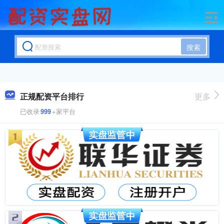
搜索
正规配资平台排行
更多
已收录
999
+家平台