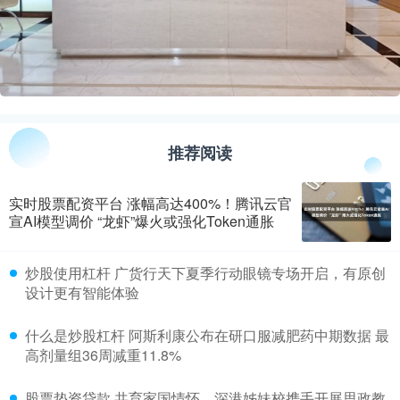
推荐阅读
实时股票配资平台 涨幅高达400%！腾讯云官
宣AI模型调价 “龙虾”爆火或强化Token通胀
​炒股使用杠杆 广货行天下夏季行动眼镜专场开启，有原创
设计更有智能体验
​什么是炒股杠杆 阿斯利康公布在研口服减肥药中期数据 最
高剂量组36周减重11.8%
​股票垫资贷款 共育家国情怀，深港姊妹校携手开展思政教