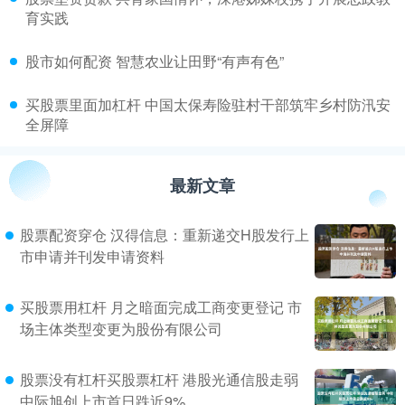
育实践
​股市如何配资 智慧农业让田野“有声有色”
​买股票里面加杠杆 中国太保寿险驻村干部筑牢乡村防汛安
全屏障
最新文章
股票配资穿仓 汉得信息：重新递交H股发行上
市申请并刊发申请资料
买股票用杠杆 月之暗面完成工商变更登记 市
场主体类型变更为股份有限公司
股票没有杠杆买股票杠杆 港股光通信股走弱
中际旭创上市首日跌近9%