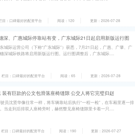
栏目：口碑最好的配资平台
阅读：120
更新：2026-07-28
台 穗深、广惠城际停靠站有变，广东城际21日起启用新版运行图
东城际运营公司（下称“广东城际”）获悉，7月21日起，广惠、广肇、广
穗深城际铁路将启用新版运行图。运行图调整后，广东城际....
栏目：口碑最好的配资平台
阅读：65
更新：2026-07-28
 装有巨款的公文包滑落座椅缝隙 公交人将它完璧归赵
驾驶员沈贤华像往常一样，将车辆靠站后执行“一程一检”，在车厢里逐一排
。当走到后排双人座椅旁时，赫然瞥见座椅缝隙里卡着一只....
栏目：口碑最好的配资平台
阅读：190
更新：2026-07-27