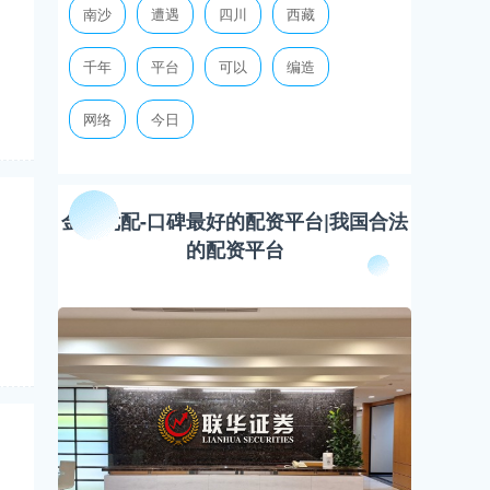
南沙
遭遇
四川
西藏
千年
平台
可以
编造
网络
今日
金鑫优配-口碑最好的配资平台|我国合法
的配资平台