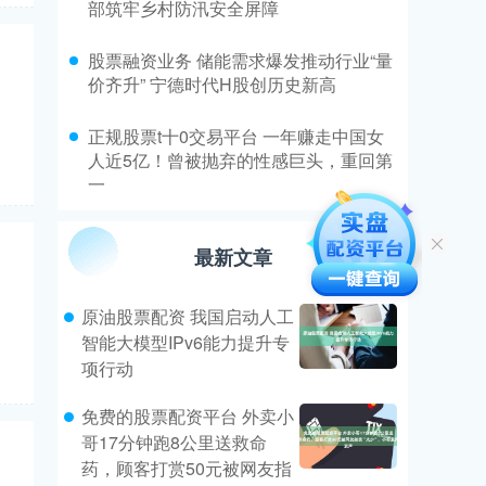
部筑牢乡村防汛安全屏障
​股票融资业务 储能需求爆发推动行业“量
价齐升” 宁德时代H股创历史新高
​正规股票t十0交易平台 一年赚走中国女
人近5亿！曾被抛弃的性感巨头，重回第
一
最新文章
原油股票配资 我国启动人工
智能大模型IPv6能力提升专
项行动
免费的股票配资平台 外卖小
哥17分钟跑8公里送救命
药，顾客打赏50元被网友指