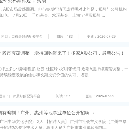
买 公私募掀起“自购潮”
来，A股市场震荡回调。但与短期行情形成鲜明对比的是，私募与公募机构
仓。 7月20日，千衍基金、水璞基金、上海宁涌富私募....
栏目：口碑最好的配资平台
阅读：183
更新：2026-07-29
 股市震荡调整，增持回购潮来了！多家A股公司，最新公告！
杆是多少 编辑|程鹏 赵云 杜恒峰 校对|张锦河 近期A股持续震荡调整，一
持续稳定发展的信心和长期投资价值的认可、增强....
栏目：口碑最好的配资平台
阅读：57
更新：2026-07-29
均有编制！广州、惠州等地事业单位公开招聘→
广州中华文化学院） 2人 【招聘人员】 广州市社会主义学院（广州中华
开招聘2名专业技术人员。聘用人员为广州市事业单位编制....