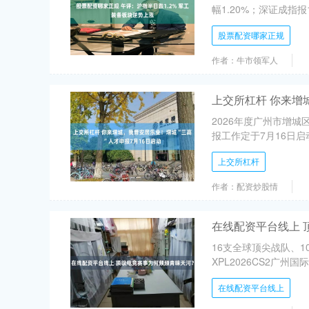
幅1.20%；深证成指报13
股票配资哪家正规
作者：牛市领军人
上交所杠杆 你来增
2026年度广州市增城
报工作定于7月16日启
上交所杠杆
作者：配资炒股情
在线配资平台线上 
16支全球顶尖战队、
XPL2026CS2广州
在线配资平台线上