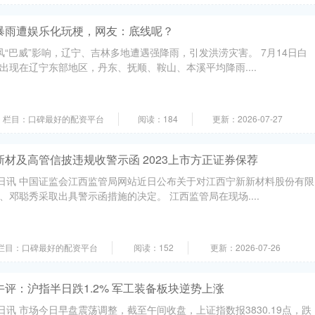
暴雨遭娱乐化玩梗，网友：底线呢？
风“巴威”影响，辽宁、吉林多地遭遇强降雨，引发洪涝灾害。 7月14日白
出现在辽宁东部地区，丹东、抚顺、鞍山、本溪平均降雨....
栏目：口碑最好的配资平台
阅读：184
更新：2026-07-27
新材及高管信披违规收警示函 2023上市方正证券保荐
4日讯 中国证监会江西监管局网站近日公布关于对江西宁新新材料股份有限
邓聪秀采取出具警示函措施的决定。 江西监管局在现场....
栏目：口碑最好的配资平台
阅读：152
更新：2026-07-26
午评：沪指半日跌1.2% 军工装备板块逆势上涨
日讯 市场今日早盘震荡调整，截至午间收盘，上证指数报3830.19点，跌