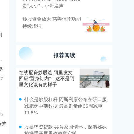
责“太少”，小哥发声
炒股资金放大 慈善信托功能
持续增强
副
推荐阅读
，
李
在线配资炒股选 阿里发文
行
回应“置身钉内”：这不是阿
里文化该有的样子
什么是炒股杠杆 阿斯利康公布在研口服
减肥药中期数据 最高剂量组36周减重
11.8%
市
务效
股票垫资贷款 共育家国情怀，深港姊妹
校携手开展思政教育实践