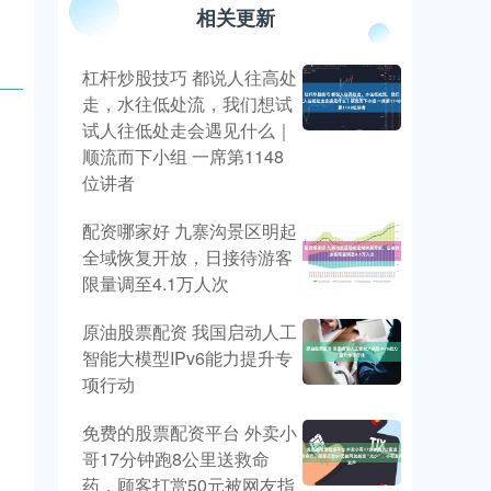
相关更新
杠杆炒股技巧 都说人往高处
走，水往低处流，我们想试
试人往低处走会遇见什么｜
顺流而下小组 一席第1148
位讲者
配资哪家好 九寨沟景区明起
全域恢复开放，日接待游客
限量调至4.1万人次
原油股票配资 我国启动人工
智能大模型IPv6能力提升专
项行动
免费的股票配资平台 外卖小
哥17分钟跑8公里送救命
药，顾客打赏50元被网友指