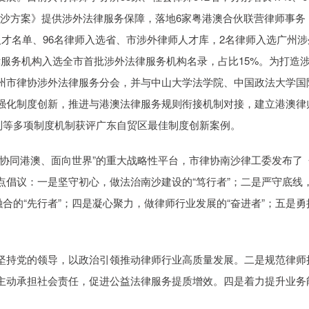
南沙方案》提供涉外法律服务保障，落地6家粤港澳合伙联营律师事务
才名单、96名律师入选省、市涉外律师人才库，2名律师入选广州涉
律服务机构入选全市首批涉外法律服务机构名录，占比15%。为打造
州市律协涉外法律服务分会，并与中山大学法学院、中国政法大学国
强化制度创新，推进与港澳法律服务规则衔接机制对接，建立港澳律
机制等多项制度机制获评广东自贸区最佳制度创新案例。
、协同港澳、面向世界”的重大战略性平台，市律协南沙律工委发布了
点倡议：一是坚守初心，做法治南沙建设的“笃行者”；二是严守底线
合的“先行者”；四是凝心聚力，做律师行业发展的“奋进者”；五是勇
坚持党的领导，以政治引领推动律师行业高质量发展。二是规范律师
主动承担社会责任，促进公益法律服务提质增效。四是着力提升业务