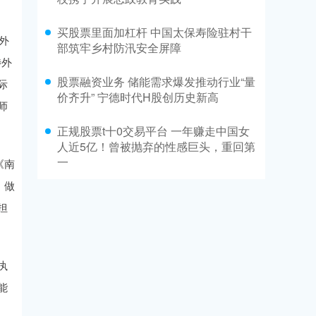
买股票里面加杠杆 中国太保寿险驻村干
外
部筑牢乡村防汛安全屏障
涉外
股票融资业务 储能需求爆发推动行业“量
际
价齐升” 宁德时代H股创历史新高
师
正规股票t十0交易平台 一年赚走中国女
人近5亿！曾被抛弃的性感巨头，重回第
一
《南
，做
担
执
能